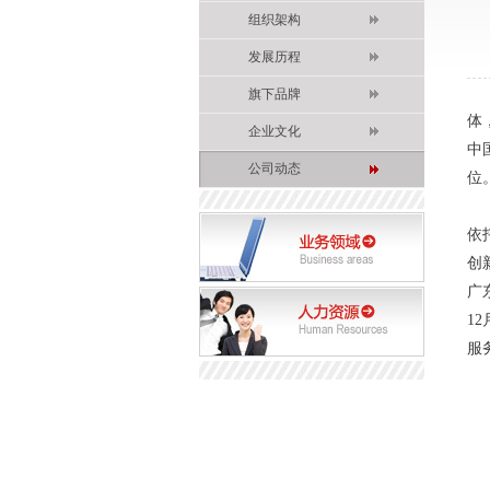
组织架构
发展历程
广
旗下品牌
体
企业文化
中
公司动态
位
作
依
创
广
1
服