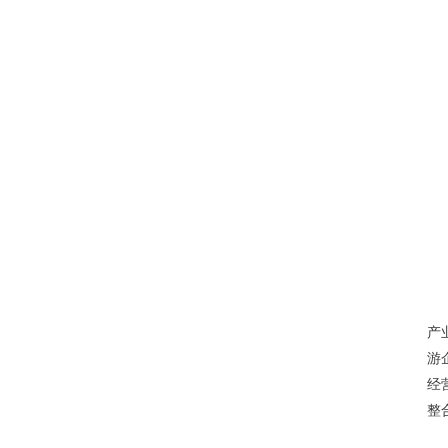
未
产
游
经
整
我